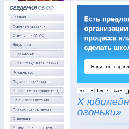
СВЕДЕНИЯ
ОБ ОО
Есть предло
Главная
Основные сведения
организации
Структура и ОУ ОО
процесса или
Документы
сделать шко
Образование
Образ. станд. и требования
Написать о проб
Руководство
Педагогический состав
П
Матер.-тех. Доступная среда
X юбилейн
Организация питания
огоньки»
Фин.-хоз. деятельность
Стипендии
Международное сотруд.