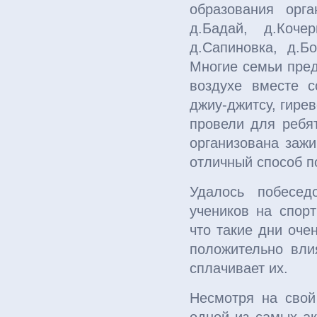
образования орг
д.Бадай, д.Кочер
д.Сапиновка, д.Бо
Многие семьи пре
воздухе вместе с
джиу-джитсу, гире
провели для ребят
организована зажи
отличный способ п
Удалось побесед
учеников на спор
что такие дни оче
положительно вли
сплачивает их.
Несмотря на свой