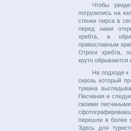
Чтобы увиде
погрузились на ка
стенки пирса в се
перед нами откр
хребта, в обр
православным храм
Отроги хребта, п
круто обрываются 
На подходе к 
сквозь который п
тумана выглядыв
Песчаная и следу
своими песчаными
сфотографировав
перешли в более 
Здесь для турис