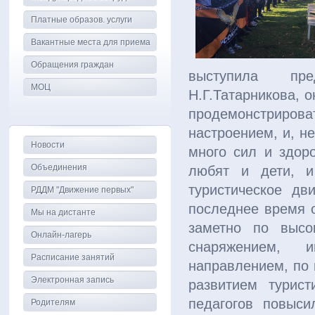
Платные образов. услуги
Вакантные места для приема
Обращения граждан
выступила пр
МОЦ
Н.Г.Татарникова, 
продемонстрирова
настроением, и, н
Новости
много сил и здоро
Объединения
любят и дети, и
туристическое д
РДДМ "Движение первых"
последнее время о
Мы на дистанте
заметно по высо
Онлайн-лагерь
снаряжением, 
Расписание занятий
направлением, по 
Электронная запись
развитием турис
педагогов повыси
Родителям