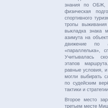
знания по ОБЖ, 
физическая подг
спортивного туриз
тропы выживания
выкладка знака м
азимута на объект
движение по а
«параллелька», с
Учитывалась ско
этапов маршрут
равные условия, и
могли выбирать с
по судейским вер
тактики и стратеги
Второе место за
третьем месте Ми