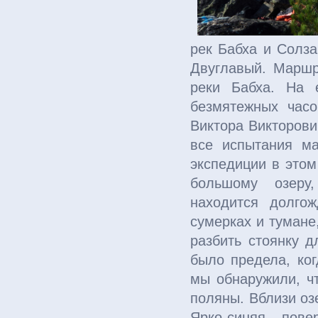
рек Бабха и Солза
Двуглавый. Маршру
реки Бабха. На 
безмятежных час
Виктора Викторов
все испытания ма
экспедиции в этом
большому озеру,
находится долго
сумерках и тумане
разбить стоянку 
было предела, ког
мы обнаружили, ч
поляны. Вблизи оз
Ярко-синяя пов