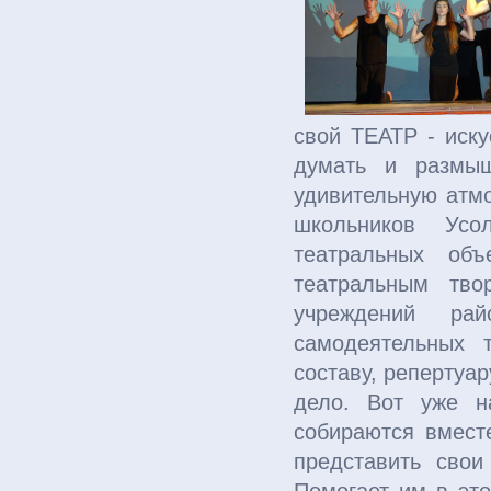
свой ТЕАТР - иску
думать и размыш
удивительную атм
школьников Усо
театральных объ
театральным тво
учреждений ра
самодеятельных 
составу, репертуа
дело. Вот уже н
собираются вмест
представить свои