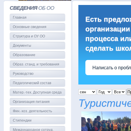
СВЕДЕНИЯ
ОБ ОО
Есть предло
Главная
Основные сведения
организации
Структура и ОУ ОО
процесса или
Документы
сделать шко
Образование
Образ. станд. и требования
Написать о проб
Руководство
Педагогический состав
П
Матер.-тех. Доступная среда
Туристиче
Организация питания
Фин.-хоз. деятельность
Стипендии
Международное сотруд.