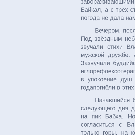
завораживающими
Байкал, а с трёх 
погода не дала на
Вечером, посл
Под звёздным неб
звучали стихи В
мужской дружбе. 
Зазвучали буддий
иглорефлексотерап
в упокоение душ 
годапогибли в этих
Начавшийся б
следующего дня д
на пик Бабха. Но
согласиться с В
только горы, на 