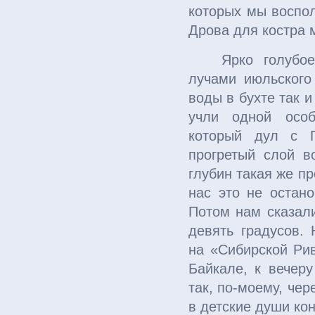
которых мы воспол
Дрова для костра 
Ярко голубо
лучами июльского
воды в бухте так 
учли одной особ
который дул с П
прогретый слой в
глубин такая же п
нас это не остан
Потом нам сказали
девять градусов. 
на «Сибирской Рив
Байкале, к вечер
так, по-моему, че
в детские души ко