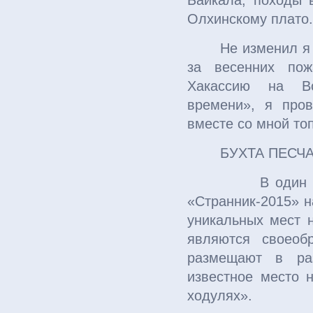
Байкала, походы 
Олхинскому плато.
Не изменил я 
за весенних пож
Хакассию на Вс
времени», я про
вместе со мной то
БУХТА ПЕСЧ
В один из дней
«Странник-2015» н
уникальных мест 
являются своеоб
размещают в ра
известное место 
ходулях».