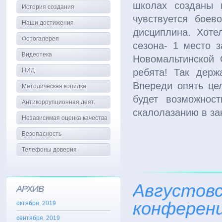
школах созданы 
История создания
чувствуется боев
Наши достижения
дисциплина. Хоте
Фотогалерея
сезона- 1 место 
Видеотека
Новомальтинской
НИД
ребята! Так держ
Впереди опять цел
Методическая копилка
будет возможнос
Антикоррупционная деят.
скалолазанию в з
Независимая оценка качества
Безопасность
Телефоны доверия
Августовс
АРХИВ
конферен
октября, 2019
сентября, 2019