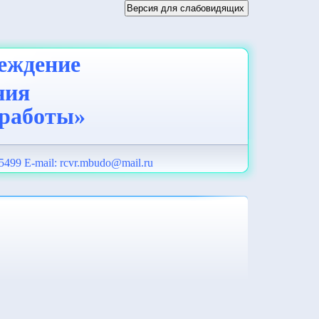
еждение
ния
 работы»
5499 E-mail:
rcvr.mbudo@mail.ru