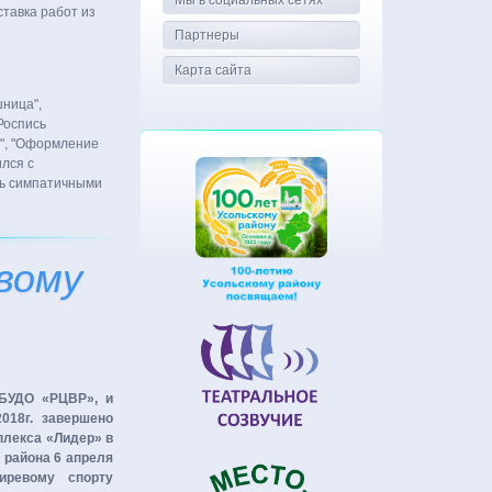
Мы в социальных сетях
ставка работ из
Партнеры
Карта сайта
ница",
Роспись
й", "Оформление
ился с
нь симпатичными
вому
МБУДО «РЦВР», и
018г. завершено
плекса «Лидер» в
 района 6 апреля
иревому спорту