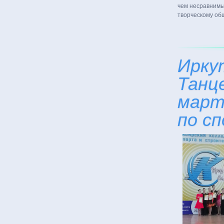
чем несравнимы
творческому об
Ирку
Танц
марта
по с