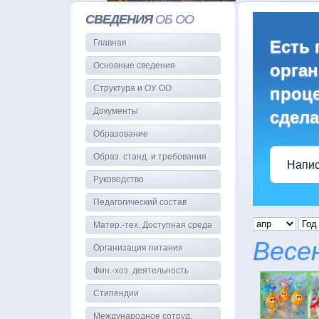
СВЕДЕНИЯ
ОБ ОО
Есть 
Главная
Основные сведения
орган
Структура и ОУ ОО
проце
Документы
сдела
Образование
Образ. станд. и требования
Напис
Руководство
Педагогический состав
Матер.-тех. Доступная среда
Весе
Организация питания
Фин.-хоз. деятельность
Стипендии
Международное сотруд.