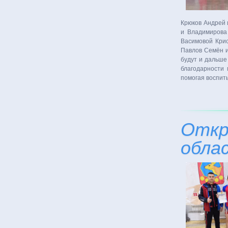
Крюков Андрей 
и Владимирова 
Васимовой Крис
Павлов Семён и
будут и дальше
благодарности
помогая воспит
Откр
обла