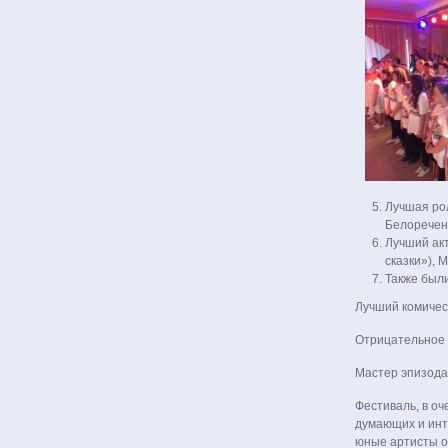
Лучшая рол
Белоречен
Лучший акт
сказки»), 
Также был
Лучший комичес
Отрицательное 
Мастер эпизода 
Фестиваль, в оч
думающих и инте
юные артисты о