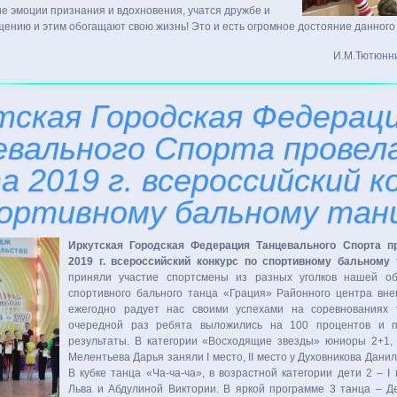
е эмоции признания и вдохновения, учатся дружбе и
щению и этим обогащают свою жизнь! Это и есть огромное достояние данного
И.М.Тютюнн
тская Городская Федерац
евального Спорта провел
 2019 г. всероссийский к
портивному бальному тан
Иркутская Городская Федерация Танцевального Спорта п
2019 г. всероссийский конкурс по спортивному бальному 
приняли участие спортсмены из разных уголков нашей обл
спортивного бального танца «Грация» Районного центра вн
ежегодно радует нас своими успехами на соревнованиях т
очередной раз ребята выложились на 100 процентов и п
результаты. В категории «Восходящие звезды» юниоры 2+1,
Мелентьева Дарья заняли I место, II место у Духовникова Дани
В кубке танца «Ча-ча-ча», в возрастной категории дети 2 – I
Льва и Абдулиной Виктории. В яркой программе 3 танца – Де