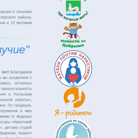
одских и сельских
ларского района,
ным и 12 весовым
учие"
 лет!
Благодарим
о вы разделили с
ывать истинных
ризнательность
ния в Усольском
ольной работы»,
вне. По традиции,
огружения в мир
ммами от ведущих
льтуры «Иркутский
», детских студий
идикова, педагог