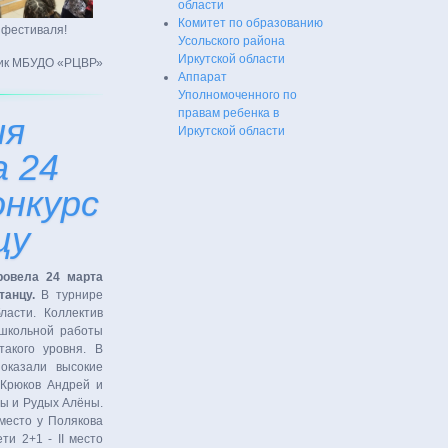
области
Комитет по образованию
 фестиваля!
Усольского района
Иркутской области
ик МБУДО «РЦВР»
Аппарат
Уполномоченного по
правам ребенка в
ия
Иркутской области
а 24
онкурс
цу
ровела 24 марта
танцу.
В турнире
асти. Коллектив
ешкольной работы
акого уровня. В
оказали высокие
 Крюков Андрей и
лы и Рудых Алёны.
 место у Полякова
ти 2+1 - II место