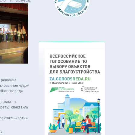
ог" (г. Иркутск),
е решение
ыкновенное чудо»
«Шаг вперед»
Однажды…»
еть), спектакль
пектакль «Котик-
х: