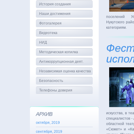
История создания
Наши достижения
поселений Усол
Нукутского рай
Фотогалерея
категориям.
Видеотека
НИД
Фест
Методическая копилка
испо
Антикоррупционная деят.
Независимая оценка качества
Безопасность
Телефоны доверия
АРХИВ
искусства, в т
специалистов -
октября, 2019
областной теат
«Сюжет» и «Кал
сентября, 2019