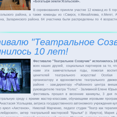
«Богатыри земли Усольской».
В соревнованиях приняли участие 12 команд из 6 гор
ьского района, а также команды из г.Свирск, п.Михайловка, п.Мегет, А
она, Заларинского района. 64 участника были распределены по 4 возраст
ивалю "Театральное Созв
лнилось 10 лет!
Фестивалю "Театральное Созвучие" исполнилось 10
всех наших друзей, социальных партнеров за то, чт
нами эти замечательные годы, помогая воспит
ценителей театрального искусства! Особая п
организатору и вдохновителю театрального движе
районе - зам.директору «Районного центра внешк
руководителю театра "Голос" - Заливиной Елене Юрье
фестиваль прошел в весенние каникулы, 3 дня п
еатральную среду с яркими мастер-классами, обучающими игровыми програ
 Анастасия Усольцева, актриса государственного автономного учреждения ку
р кукол «Аистенок», Николай Марченко, педагог студии "Театр как терапия
ейдоскоп», актер театральной мастерской "Крылья" (г. Иркутск), Мария Д