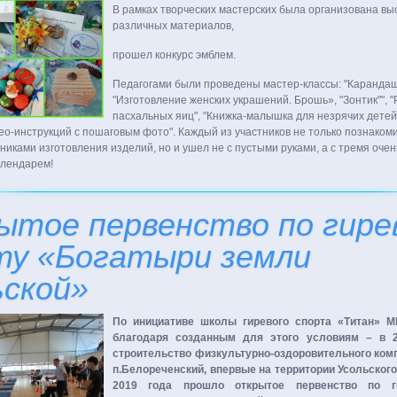
В рамках творческих мастерских была организована вы
различных материалов,
прошел конкурс эмблем.
Педагогами были проведены мастер-классы: "Карандаш
"Изготовление женских украшений. Брошь», "Зонтик"", "
пасхальных яиц", "Книжка-малышка для незрячих дете
ео-инструкций с пошаговым фото". Каждый из участников не только познаком
никами изготовления изделий, но и ушел не с пустыми руками, а с тремя оче
алендарем!
ытое первенство по гире
ту «Богатыри земли
ьской»
По инициативе школы гиревого спорта «Титан» 
благодаря созданным для этого условиям – в 2
строительство физкультурно-оздоровительного ком
п.Белореченский, впервые на территории Усольского
2019 года прошло открытое первенство по г