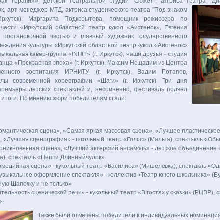
как терапия», детской театральной студии "Сюжет", актриса театра "Диал
к, арт-менеджер МТД,
актриса студенческого театра "Под знаком
Иркутск), Маргарита Подкорытова, помощник режиссера по
 части «Иркутский областной театр кукол «Аистенок», Евгения
. постановочной частью и главный художник государственного
реждения культуры «Иркутский областной театр кукол «Аистенок»
узыкальная кавер-группа «INHIT» (г. Иркутск), наши друзья - студия
анца «Прекрасная эпоха» (г. Иркутск), Максим Нещадим из Центра
твенного воспитания ИРНИТУ (г. Иркутск), Вадим Потапов,
лы современной хореографии «Шаги» (г. Иркутск). Три дня
ремьеры детских спектаклей и, несомненно, фестиваль подвел
е итоги. По мнению жюри победителям стали:
омантическая сцена», «Самая яркая массовая сцена», «Лучшее пластическо
, «Лучшая сценография» - школьный театр «Голос» (Мальта), спектакль «Об
оникновенная сцена», «Лучший актерский ансамбль» - детское объединение 
а), спектакль «Пеппи Длинныйчулок»
омедийная сцена» - кукольный театр «Василиса» (Мишелевка), спектакль «
зыкальное оформление спектакля» - коллектив «Театр юного школьника» (Бур
ную Шапочку и не только»
тельность сценической речи» - кукольный театр «В гостях у сказки» (РЦВР), с
».
Также были отмечены победители в индивидуальных номинация