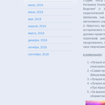
студии "Театр 
Катерина Хохлю
июля, 2019
Водолея" (г. 
июня, 2019
педагогической
Шабанова, зав
мая, 2019
автономного уч
(г. Иркутск»), м
апреля, 2019
исторического т
марта, 2019
духовно-нравс
хореограф шко
декабря, 2018
продолжались п
свои творчески
октября, 2018
сентября, 2018
в номинациях
:
«Лучшая р
спектакля»
«Самая пр
(Мишелевк
«Лучшая к
«Лучшее му
«Про Крас
«За вырази
обормотик