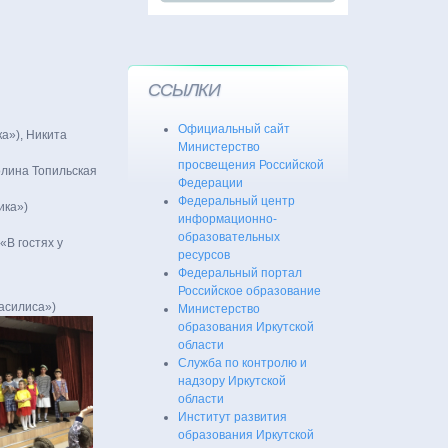
ССЫЛКИ
Официальный сайт
а»), Никита
Министерство
просвещения Российской
олина Топильская
Федерации
Федеральный центр
ика»)
информационно-
образовательных
«В гостях у
ресурсов
Федеральный портал
Российское образование
асилиса»)
Министерство
образования Иркутской
области
Служба по контролю и
надзору Иркутской
области
Институт развития
образования Иркутской