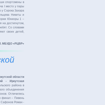
аши спортсмены в
ча I место у пары
о у Сорока Захара
ольцева Никиты и
гории Юниоры 1 –
 на достигнутом,
ребят. Со словами
яют своих детей,
М. МБУДО «РЦВР»
кой
ркутской области
ий - Иркутская
льского района в
ского объединения
хонов. Отличились
в финал – Пивень
, Сафонов Роман -