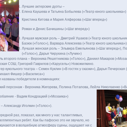
Лучшие актерские дуэты –
Елена Каушева и Татьяна Бобылева («Театр юного школьника»)
Кристина Китова и Мария Алферова («Шаг вперед»)
Роман и Денис Бачишины («Шаг вперед»)
Лучшая мужская роль – Дмитрий Ушаков («Театр юного школьник
Базюк («Голос»), Варвара Алексеева («Театр юного школьника»)
Лучшая женская роль – Эльвира Емельянова («Шаг вперед»), П
(«Голос»), Дарья Чирухина («Лучик»)
ь второго плана – Вероника Решетникова («Голос»), Даниил Макаров («Моза
ская СОШ, Григорий Гаврилов («Карусель») Новожилкино.
ер кукольного театра – Семен Куклин («В гостях у сказки»), Дарья Печерская (
Михаил Фишер («Василиса»)
и названы победители в номинациях:
кий персонаж - Вероника Жигорева, Полина Потапова, Лейла Николаенко («В
обаяние - Вадим Кондрацкий («Мозаика»)
– Александр Иголкин («Голос»).
ередной раз, показал, как много у нас талантливых,
ллигентных ребят. Как бы пафосно это ни звучало, но
кунаются в волшебную атмосферу сцены, ощущают ни с