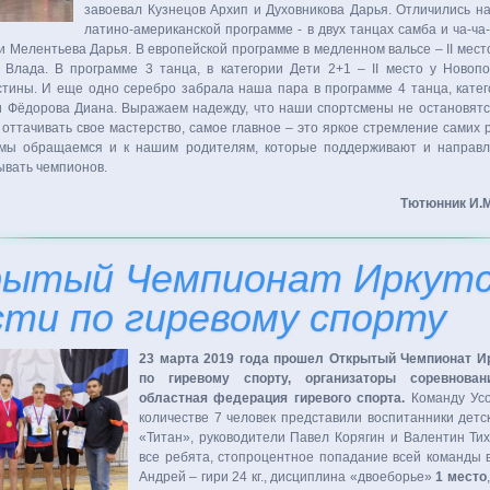
завоевал Кузнецов Архип и Духовникова Дарья. Отличились н
латино-американской программе - в двух танцах самба и ча-ча-
и Мелентьева Дарья. В европейской программе в медленном вальсе – II мест
Влада. В программе 3 танца, в категории Дети 2+1 – II место у Новоп
тины. И еще одно серебро забрала наша пара в программе 4 танца, кате
 Фёдорова Диана. Выражаем надежду, что наши спортсмены не остановятся
 оттачивать свое мастерство, самое главное – это яркое стремление самих 
 мы обращаемся и к нашим родителям, которые поддерживают и направл
ывать чемпионов.
Тютюнник И.
ытый Чемпионат Иркутс
сти по гиревому спорту
23 марта 2019 года прошел Открытый Чемпионат И
по гиревому спорту, организаторы соревнован
областная федерация гиревого спорта.
Команду Усо
количестве 7 человек представили воспитанники дет
«Титан», руководители Павел Корягин и Валентин Ти
все ребята, стопроцентное попадание всей команды 
Андрей – гири 24 кг., дисциплина «двоеборье»
1 место