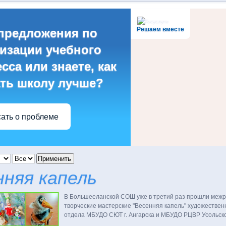
Решаем вместе
предложения по
изации учебного
сса или знаете, как
ть школу лучше?
ать о проблеме
Применить
нняя капель
В Большееланской СОШ уже в третий раз прошли меж
творческие мастерские "Весенняя капель" художествен
отдела МБУДО СЮТ г. Ангарска и МБУДО РЦВР Усольско