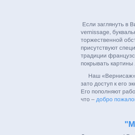
Если заглянуть в В
vernissage, буквал
торжественной обст
присутствуют спец
традиции французс
покрывать картины 
Наш «Вернисаж» от
зато доступ к его э
Его пополняют раб
что –
добро пожалов
"М