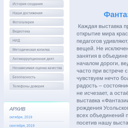
История создания
Фанта
Наши достижения
Фотогалерея
Каждая выставка пр
Видеотека
открытие мира кра
педагогов удивляют
НИД
вещей. Не исключен
Методическая копилка
занятия в объедин
Антикоррупционная деят.
началом дороги, в
Независимая оценка качества
часто при встрече
Безопасность
чувствуем нечто бо
радость – состояни
Телефоны доверия
не исчезает, а ост
выставка «Фантази
рождения Усольско
АРХИВ
всех объединений п
октября, 2019
посетив нашу выста
сентября, 2019