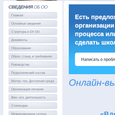
СВЕДЕНИЯ
ОБ ОО
Есть предло
Главная
Основные сведения
организации
Структура и ОУ ОО
процесса или
Документы
сделать шко
Образование
Образ. станд. и требования
Написать о проб
Руководство
Педагогический состав
Онлайн-в
Матер.-тех. Доступная среда
Организация питания
Фин.-хоз. деятельность
Стипендии
«Вд
Международное сотруд.