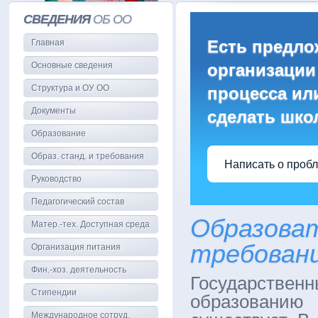
СВЕДЕНИЯ
ОБ ОО
Есть предло
Главная
Основные сведения
организации
Структура и ОУ ОО
процесса или
Документы
сделать шко
Образование
Образ. станд. и требования
Написать о проб
Руководство
Педагогический состав
Образова
Матер.-тех. Доступная среда
требован
Организация питания
Фин.-хоз. деятельность
Государствен
Стипендии
образованию
Международное сотруд.