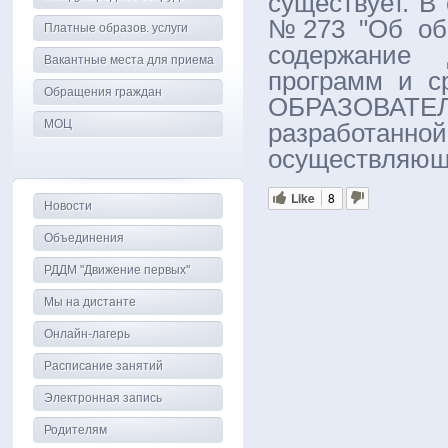
существует. В 
№273 "Об обр
Платные образов. услуги
содержание 
Вакантные места для приема
программ и с
Обращения граждан
ОБРАЗОВ
МОЦ
разработанн
осуществляюще
Like
8
Новости
Объединения
РДДМ "Движение первых"
Мы на дистанте
Онлайн-лагерь
Расписание занятий
Электронная запись
Родителям