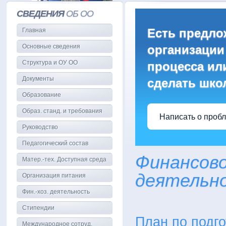
СВЕДЕНИЯ
ОБ ОО
Есть предло
Главная
Основные сведения
организации
Структура и ОУ ОО
процесса или
Документы
сделать шко
Образование
Образ. станд. и требования
Написать о проб
Руководство
Педагогический состав
Финансово
Матер.-тех. Доступная среда
деятельн
Организация питания
Фин.-хоз. деятельность
Стипендии
План по подго
Международное сотруд.