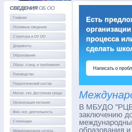
СВЕДЕНИЯ
ОБ ОО
Есть предло
Главная
Основные сведения
организации
Структура и ОУ ОО
процесса или
Документы
сделать шко
Образование
Образ. станд. и требования
Написать о проб
Руководство
Педагогический состав
Междунар
Матер.-тех. Доступная среда
Организация питания
В МБУДО "РЦВР
Фин.-хоз. деятельность
заключению до
международны
Стипендии
образования и
Международное сотруд.