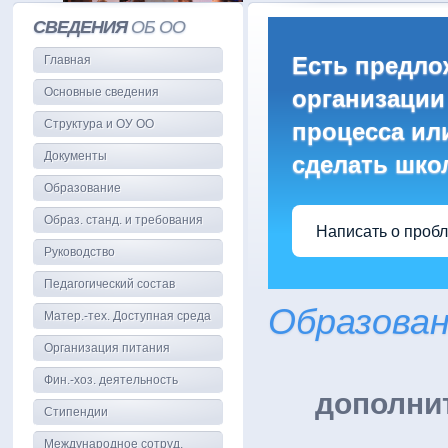
СВЕДЕНИЯ
ОБ ОО
Есть предло
Главная
Основные сведения
организации
Структура и ОУ ОО
процесса или
Документы
сделать шко
Образование
Образ. станд. и требования
Написать о проб
Руководство
Педагогический состав
Образова
Матер.-тех. Доступная среда
Организация питания
Фин.-хоз. деятельность
дополни
Стипендии
Международное сотруд.