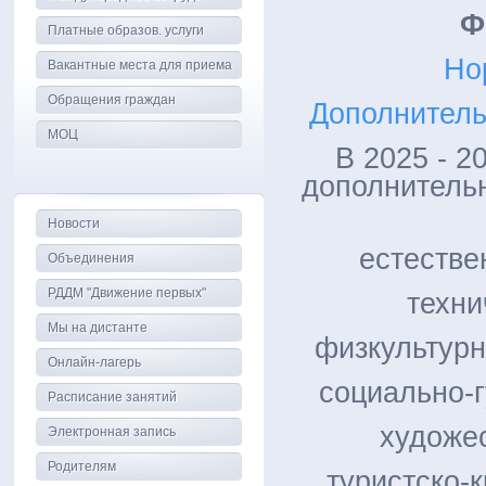
Ф
Платные образов. услуги
Но
Вакантные места для приема
Обращения граждан
Дополнител
МОЦ
В 2025 - 2
дополнитель
Новости
естестве
Объединения
РДДМ "Движение первых"
техни
Мы на дистанте
физкультурн
Онлайн-лагерь
социально-г
Расписание занятий
художес
Электронная запись
Родителям
туристско-