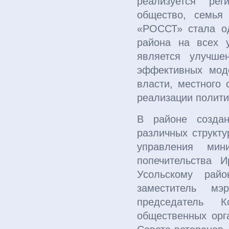
реализуется рег
общество, семья 
«РОССТ» стала од
района на всех у
является улучше
эффективных моде
власти, местного
реализации полити
В районе создан
различных структу
управления мин
попечительства И
Усольскому райо
заместитель мэ
председатель К
общественных орга