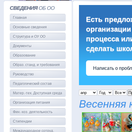
СВЕДЕНИЯ
ОБ ОО
Есть предло
Главная
Основные сведения
организации
Структура и ОУ ОО
процесса или
Документы
сделать шко
Образование
Образ. станд. и требования
Написать о проб
Руководство
Педагогический состав
П
Матер.-тех. Доступная среда
Весенняя 
Организация питания
Фин.-хоз. деятельность
Стипендии
Международное сотруд.