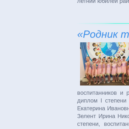
летний юбилей ра
«Родник 
воспитанников и р
диплом I степени
Екатерина Ивановн
Зелент Ирина Нико
степени, воспита