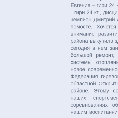
Евгения – гири 24 
- гири 24 кг., дис
чемпион Дмитрий Д
помосте. Хочетс
внимание развити
района выкупила з
сегодня в нем за
большой ремонт,
системы отоплен
новое современно
Федерация гирево
областной Открыт
районе. Этому со
наших спортсме
соревнованиях о
нашим воспитанни