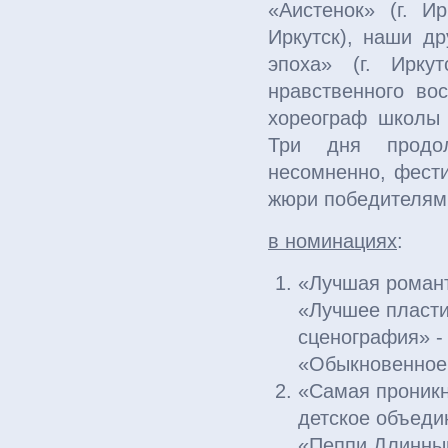
«Аистенок» (г. Ир
Иркутск), наши др
эпоха» (г. Ирку
нравственного во
хореограф школы 
Три дня продол
несомненно, фести
жюри победителям
в номинациях
:
«Лучшая романт
«Лучшее пласти
сценография» -
«Обыкновенное
«Самая проникн
детское объеди
«Пеппи Длинны