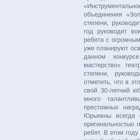
«Инструментальн
объединения «Зол
степени, руковод
год руководит во
ребята с огромным
уже планируют осв
данном конкурс
мастерство» теат
степени, руково
отметить, что в э
свой 30-летний ю
много талантли
престижных нагр
Юрьевны всегда 
оригинальностью п
ребят. В этом год