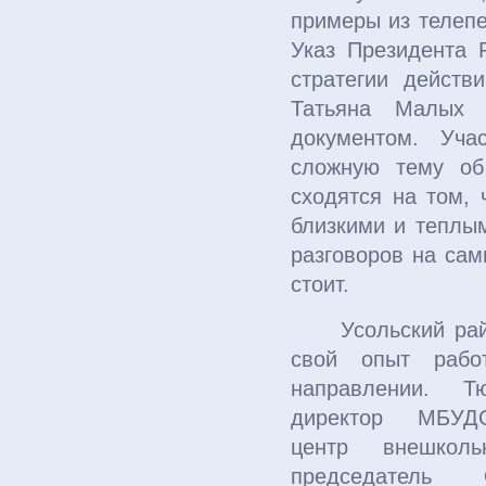
примеры из телепе
Указ Президента 
стратегии дейст
Татьяна Малых
документом. Уча
сложную тему об
сходятся на том,
близкими и теплым
разговоров на сам
стоит.
Усольский райо
свой опыт раб
направлении. Т
директор МБУД
центр внешколь
председатель О