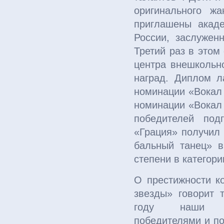
оригинального ж
приглашены акад
России, заслужен
Третий раз в этом
центра внешкольн
наград. Диплом л
номинации «Вокал 
номинации «Вокал 
победителей под
«Грация» получил
бальный танец» в
степени в категории
О престижности к
звезды» говорит 
году наши в
победителями и п