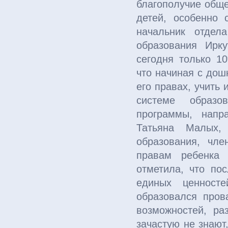
благополучие обще
детей, особенно 
начальник отдел
образования Ирк
сегодня только 1
что начиная с дош
его правах, учить 
системе образо
программы, напр
Татьяна Малых,
образования, чле
правам ребенка 
отметила, что по
единых ценносте
образовался пров
возможностей, ра
зачастую не знают