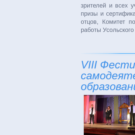
зрителей и всех у
призы и сертифик
отцов, Комитет п
работы Усольского
VIII Фест
самодеят
образован