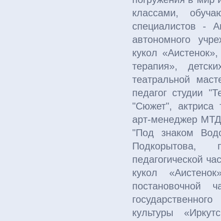
классами, обуч
специалистов - А
автономного учре
кукол «Аистенок»,
терапия», детск
театральной масте
педагог студии "Т
"Сюжет", актриса 
арт-менеджер МТД
"Под знаком Водо
Подкорытова,
педагогической ча
кукол «Аистенок
постановочной 
государственно
культуры «Иркут