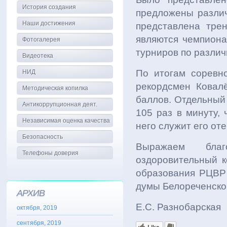
История создания
предложены различ
Наши достижения
представлена тре
являются чемпиона
Фотогалерея
турниров по разли
Видеотека
По итогам соревн
НИД
рекордсмен Ковал
Методическая копилка
баллов. Отдельный
Антикоррупционная деят.
105 раз в минуту,
Независимая оценка качества
него служит его от
Безопасность
Выражаем благ
Телефоны доверия
оздоровительный к
образования РЦВР 
думы Белореченско
АРХИВ
Е.С. Разнобарская
октября, 2019
сентября, 2019