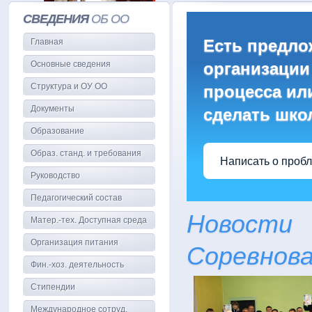
СВЕДЕНИЯ
ОБ ОО
Есть предло
Главная
Основные сведения
организации
Структура и ОУ ОО
процесса или
Документы
сделать шко
Образование
Образ. станд. и требования
Написать о проб
Руководство
Педагогический состав
Новости
Матер.-тех. Доступная среда
Организация питания
Соревнова
Фин.-хоз. деятельность
Стипендии
Международное сотруд.