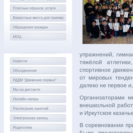
Платные образов. услуги
Вакантные места для приема
Обращения граждан
МОЦ
упражнений, гимна
Новости
тяжёлой атлетики
спортивное движен
Объединения
от мировых тенде
РДДМ "Движение первых"
далеко не первое и,
Мы на дистанте
Организаторами м
Онлайн-лагерь
внешкольной работ
Расписание занятий
и Иркутское казачь
Электронная запись
В соревновании при
Родителям
Было представлен