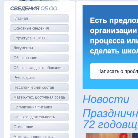
СВЕДЕНИЯ
ОБ ОО
Есть предло
Главная
Основные сведения
организации
Структура и ОУ ОО
процесса или
Документы
сделать шко
Образование
Образ. станд. и требования
Написать о проб
Руководство
Педагогический состав
Новости
Матер.-тех. Доступная среда
Организация питания
Празднич
Фин.-хоз. деятельность
72 годовщ
Стипендии
Международное сотруд.