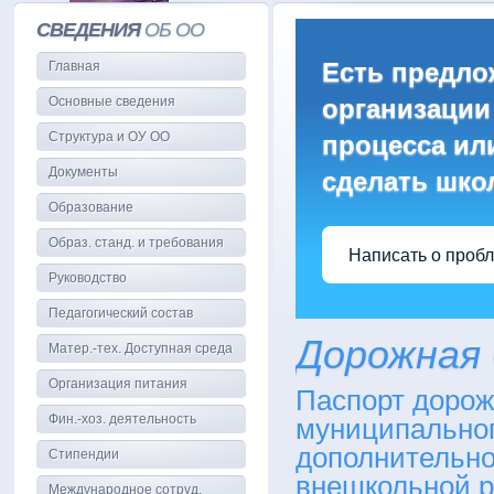
СВЕДЕНИЯ
ОБ ОО
Есть предло
Главная
Основные сведения
организации
Структура и ОУ ОО
процесса или
Документы
сделать шко
Образование
Образ. станд. и требования
Написать о проб
Руководство
Педагогический состав
Дорожная 
Матер.-тех. Доступная среда
Организация питания
Паспорт дорож
Фин.-хоз. деятельность
муниципальног
дополнительно
Стипендии
внешкольной 
Международное сотруд.