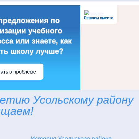
Решаем вместе
предложения по
изации учебного
сса или знаете, как
ть школу лучше?
ать о проблеме
летию Усольскому району
ящаем!
История Усольского района