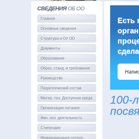
СВЕДЕНИЯ
ОБ ОО
Есть 
Главная
Основные сведения
орган
Структура и ОУ ОО
проце
Документы
сдела
Образование
Образ. станд. и требования
Напис
Руководство
Педагогический состав
100-
Матер.-тех. Доступная среда
посв
Организация питания
Фин.-хоз. деятельность
Стипендии
Международное сотруд.