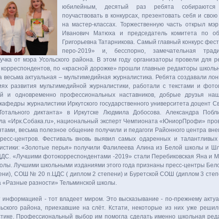
юбилейным, десятый раз ребята собираются
поучаствовать в конкурсах, презентовать себя и свою 
на мастер-классах. Торжественную часть открыл мэ
Иванович Матюха и председатель комитета по о
Григорьевна Татарникова. Самый главный конкурс фес
перо-2019» и, бесспорно, замечательная трад
учка от мэра Усольского района. В этом году организаторы провели для р
корреспондентов, по «красной дорожке» прошли главные редакторы школьн
 весьма актуальная – мультимедийная журналистика. Ребята создавали лон
ях развития мультимедийной журналистики, работали с текстами и фото
ей и одновременно профессиональных наставников, добрые друзья наш
 кафедры журналистики Иркутского государственного университета доцент С
Тотального диктанта» в Иркутске Людмила Добосова. Александра Побл
ла «Ирк.Собака.ru», национальный эксперт Чемпионата «ЮниорПрофи» пров
бятами, весьма полезное общение получили и педагоги Районного центра вн
пресс-центров. Фестиваль вновь выявил самых одаренных и талантливых
истики: «Золотые перья» получили Фалилеева Алина из Белой школы и Ш
ДС. «Лучшими фотокорреспондентами -2019» стали Перебиковская Яна и М
олы. Лучшими школьными изданиями этого года признаны пресс-центры Бел
пени), СОШ № 20 п.ЦДС ( диплом 2 степени) и Буретской СОШ (диплом 3 сте
а «Разные разности» Тельминской школы.
т информаци­ей - тот владеет миром. Это высказывание - по-прежнему актуа
ьского района, приехавшие на слёт. Кстати, некоторые из них уже решил
тике. Професси­ональный выбор им помогла сде­лать именно школьная реда