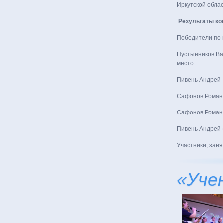
Иркутской облас
Результаты к
Победители по 
Пустынников Вади
место.
Пивень Андрей – 
Сафонов Роман – 
Сафонов Роман
Пивень Андрей 
Участники, заня
«Уче