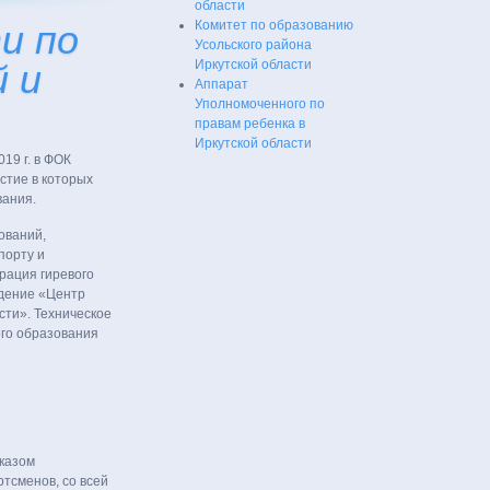
области
и по
Комитет по образованию
Усольского района
 и
Иркутской области
Аппарат
Уполномоченного по
правам ребенка в
Иркутской области
19 г. в ФОК
астие в которых
ания.
ований,
порту и
рация гиревого
ждение «Центр
сти». Техническое
го образования
казом
ртсменов, со всей