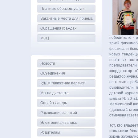
Платные образов. услуги
Вакантные места для приема
Обращения граждан
победителю - р
МОЦ
яркий флэшмоб 
фестиваля была
новых тенденци
почётных гост
Новости
преподава­тели
координатор «
Объединения
редактор журна
не только с ре
РДДМ "Движение первых"
руководители 
Мы на дистанте
детской журнал
школы № 20 п.Ц
Онлайн-лагерь
Мальтинской шк
( диплом 1 сте
Расписание занятий
отмечена газет
Электронная запись
Тот, кто владее
школьники Усол
Родителям
жизнь журналис