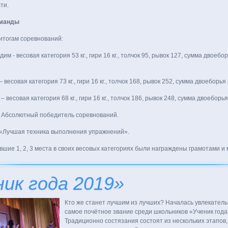
ти.
оманды
итогам соревнований:
м - весовая категория 53 кг., гири 16 кг., толчок 95, рывок 127, сумма двоеборь
весовая категория 73 кг., гири 16 кг., толчок 168, рывок 252, сумма двоеборья 
весовая категория 68 кг., гири 16 кг., толчок 186, рывок 248, сумма двоеборья
 Абсолютный победитель соревнований.
«Лучшая техника выполнения упражнений».
вшие 1, 2, 3 места в своих весовых категориях были награждены грамотами и
ник года 2019»
Кто же станет лучшим из лучших? Началась увлекатель
самое почётное звание среди школьников «Ученик года
Традиционно состязания состоят из нескольких этапов,