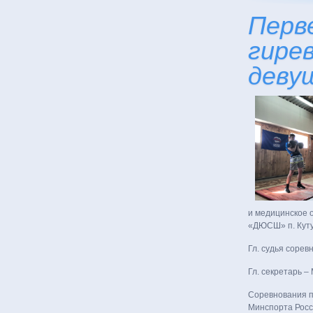
Перв
гире
деву
и медицинское 
«ДЮСШ» п. Куту
Гл. судья сорев
Гл. секретарь –
Соревнования 
Минспорта Росси