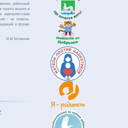
ижение, районный
к газеты вышел в
 журнали­стским
тем - не помеха.
редакций в форме
И.М.Тютюнник
с