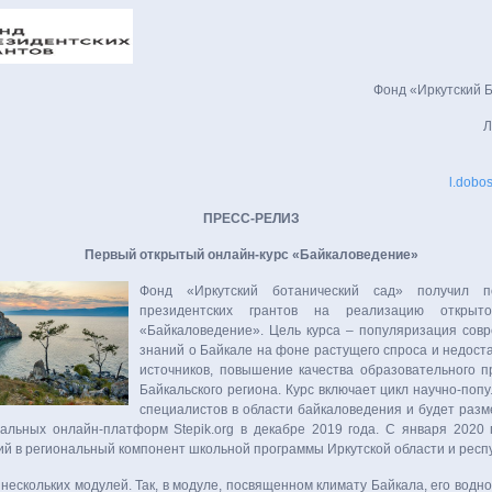
Фонд «Иркутский 
Л
l.dobo
ПРЕСС-РЕЛИЗ
Первый открытый онлайн-курс «Байкаловедение»
Фонд «Иркутский ботанический сад» получил п
президентских грантов на реализацию открыто
«Байкаловедение». Цель курса – популяризация сов
знаний о Байкале на фоне растущего спроса и недост
источников, повышение качества образовательного п
Байкальского региона. Курс включает цикл научно-поп
специалистов в области байкаловедения и будет раз
льных онлайн-платформ Stepik.org в декабре 2019 года. С января 2020 
ий в региональный компонент школьной программы Иркутской области и респ
 нескольких модулей. Так, в модуле, посвященном климату Байкала, его водно