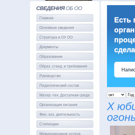
СВЕДЕНИЯ
ОБ ОО
Есть 
Главная
Основные сведения
орган
Структура и ОУ ОО
проце
Документы
сдела
Образование
Образ. станд. и требования
Напис
Руководство
Педагогический состав
Матер.-тех. Доступная среда
X юб
Организация питания
огон
Фин.-хоз. деятельность
Стипендии
Международное сотруд.