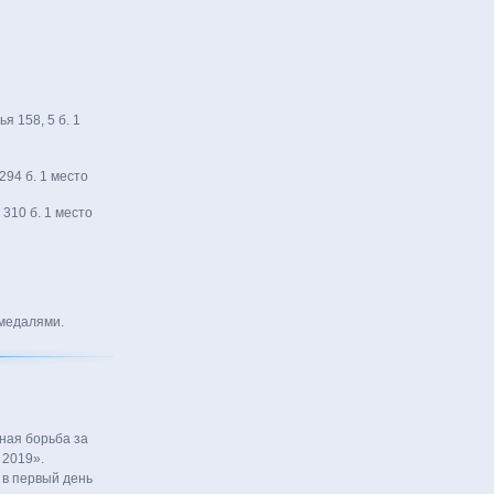
я 158, 5 б. 1
294 б. 1 место
 310 б. 1 место
 медалями.
ная борьба за
 2019».
 в первый день