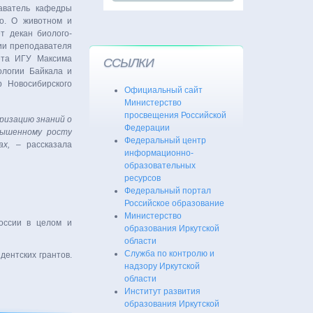
даватель кафедры
о. О животном и
т декан биолого-
ции преподавателя
тета ИГУ Максима
ССЫЛКИ
ологии Байкала и
р Новосибирского
Официальный сайт
Министерство
просвещения Российской
ризацию знаний о
Федерации
вышенному росту
Федеральный центр
ах,
– рассказала
информационно-
образовательных
ресурсов
Федеральный портал
Российское образование
Министерство
оссии в целом и
образования Иркутской
области
Служба по контролю и
ентских грантов.
надзору Иркутской
области
Институт развития
образования Иркутской