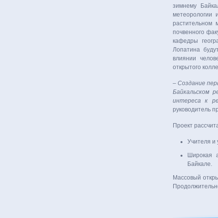
зимнему Байка
метеорологии 
растительном м
почвенного фак
кафедры геогр
Лопатина буду
влиянии челов
открытого колл
–
Создание пер
Байкальском р
интереса к ре
руководитель п
Проект рассчит
Учителя и 
Широкая а
Байкале.
Массовый откры
Продолжительно