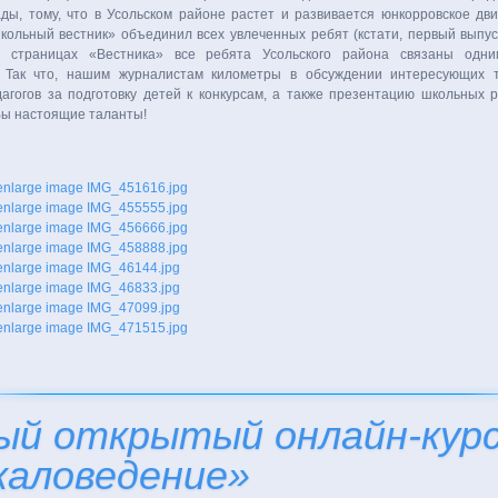
ды, тому, что в Усольском районе растет и развивается юнкорровское дв
кольный вестник» объединил всех увлеченных ребят (кстати, первый выпус
а страницах «Вестника» все ребята Усольского района связаны одним
. Так что, нашим журналистам километры в об­суждении интересующих 
агогов за подготовку детей к конкурсам, а также презентацию школьных 
Вы настоящие таланты!
ый открытый онлайн-кур
каловедение»