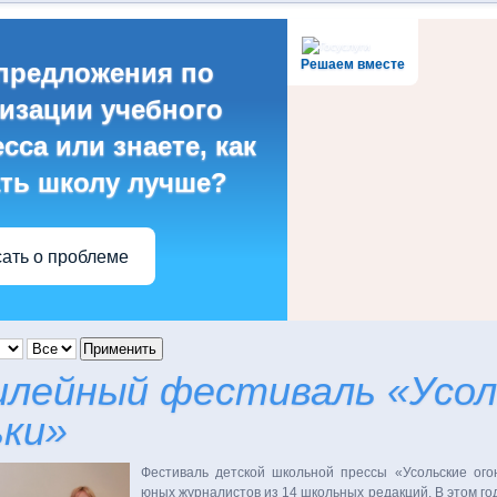
Решаем вместе
предложения по
изации учебного
сса или знаете, как
ть школу лучше?
ать о проблеме
Применить
илейный фестиваль «Усол
ьки»
Фестиваль детской школьной прессы «Усольские ого
юных журналистов из 14 школьных редакций. В этом го