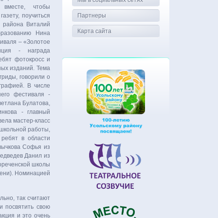
Мы в социальных сетях
 вместе, чтобы
газету, поучиться
Партнеры
р района Виталий
Карта сайта
бразованию Нина
тиваля – «Золотое
иция - награда
ебят фотокросс и
ых изданий. Тема
гриды, говорили о
графией. В числе
его фестиваля -
ветлана Булатова,
инкова - главный
ела мастер-класс
ешкольной работы,
 ребят в области
лычкова Софья из
едведев Данил из
ореченской школы
пени). Номинацией
льно, так считают
и посвятить свою
кция и это очень