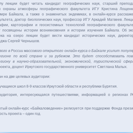
лу лекции будет читать кандидат географических наук, старший препо
и охраны атмосферы географического факультета ИГУ Кристина Лощенк
ире Байкала, а также о знаменитых эндемиках, в онлайн-курсе расскаже
ультета, доктор биологических наук, профессор ИГУ Аркадий Матвеев. Лек
афии, картографии и геосистемных технологий географического факуль
т посвящены истории возникновения и истории изучения Байкала. Об эк
ека на озеро лекции будет вести кандидат исторических наук, директо
еджа Сергей Чернышов.
вого в России массового открытого онлайн-курса о Байкале усилит популя
егионе по всей стране и за рубежом. Это будет способствовать по
гиону в научно-образовательной, экономической, туристической сфер
роекта, доцент Иркутского государственного университет Светлана Малых.
ан на две целевых аудитории:
учащиеся школ 8-9 классов Иркутской области и республики Бурятия.
удитория, интересующаяся путешествиями, информацией о регионах Р
тый онлайн-курс «Байкаловедение» релизуется при поддержке Фонда презид
сть проекта – один год.