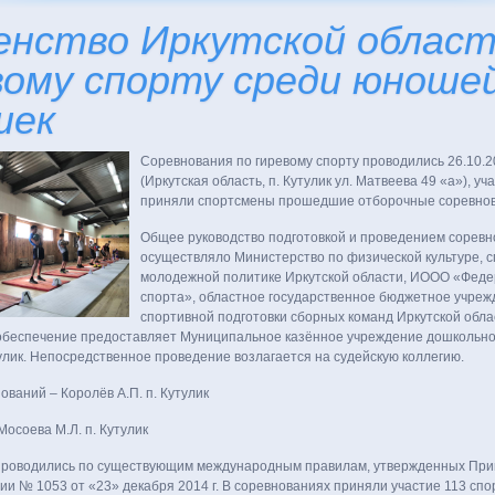
енство Иркутской област
вому спорту среди юношей
шек
Соревнования по гиревому спорту проводились 26.10.20
(Иркутская область, п. Кутулик ул. Матвеева 49 «а»), уч
приняли спортсмены прошедшие отборочные соревнов
Общее руководство подготовкой и проведением соревн
осуществляло Министерство по физической культуре, с
молодежной политике Иркутской области, ИООО «Феде
спорта», областное государственное бюджетное учре
спортивной подготовки сборных команд Иркутской обла
обеспечение предоставляет Муниципальное казённое учреждение дошкольно
лик. Непосредственное проведение возлагается на судейскую коллегию.
нований – Королёв А.П. п. Кутулик
 Мосоева М.Л. п. Кутулик
проводились по существующим международным правилам, утвержденных При
и № 1053 от «23» декабря 2014 г. В соревнованиях приняли участие 113 спо