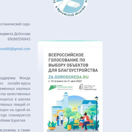
Ботанический сад»
юдмила Добосова
89086556843
sova88@gmail.com
оддержку Фонда
го онлайн-курса
ременных научных
атка качественных
роцесса в школах
улярных лекций от
мещен на одной из
года планируется
ублики Бурятия.
м режиму, а также