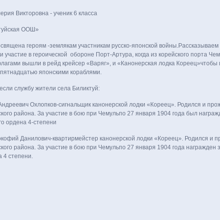
рия Викторовна - ученик 6 класса
туйская ООШ»
освящена героям -землякам участникам русско-японской войны.Рассказываем
 участие в героической обороне Порт-Артура, когда из корейского порта Че
лагами вышли в рейд крейсер «Варяг», и «Канонерская лодка Кореец»чтобы
 пятнадцатью японскими кораблями.
если службу жители села Биликтуй:
Андреевич Охлопков-сигнальщик канонерской лодки «Кореец». Родился и прож
кого района. За участие в бою при Чемульпо 27 января 1904 года был награж
го ордена 4-степени
кофий Данилович-квартирмейстер канонерской лодки «Кореец». Родился и п
кого района. За участие в бою при Чемульпо 27 января 1904 года награжден 
 4 степени.