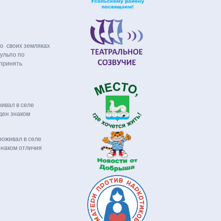
 о своих земляках
мульпо по
 принять
ивал в селе
ден знаком
роживал в селе
знаком отличия