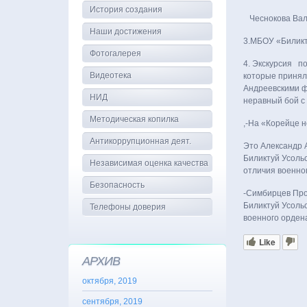
История создания
Чеснокова Вале
Наши достижения
3.МБОУ «Билик
Фотогалерея
4. Экскурсия п
Видеотека
которые приняли
Андреевскими ф
НИД
неравный бой с
Методическая копилка
,-На «Корейце н
Антикоррупционная деят.
Это Александр 
Биликтуй Усольс
Независимая оценка качества
отличия военно
Безопасность
-Симбирцев Про
Биликтуй Усольс
Телефоны доверия
военного ордена
Like
АРХИВ
октября, 2019
сентября, 2019