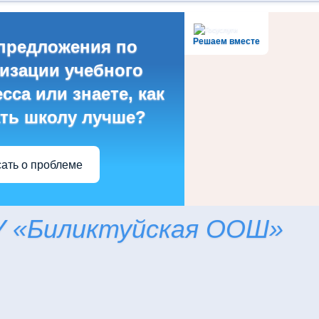
Решаем вместе
предложения по
изации учебного
сса или знаете, как
ть школу лучше?
ать о проблеме
 «Биликтуйская ООШ»