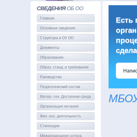
СВЕДЕНИЯ
ОБ ОО
Есть 
Главная
Основные сведения
орган
Структура и ОУ ОО
проце
Документы
сдела
Образование
Образ. станд. и требования
Напис
Руководство
Педагогический состав
МБОУ
Матер.-тех. Доступная среда
Организация питания
Фин.-хоз. деятельность
Стипендии
Международное сотруд.